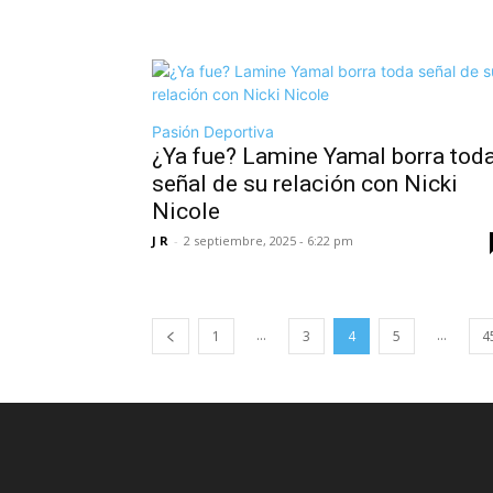
Pasión Deportiva
¿Ya fue? Lamine Yamal borra tod
señal de su relación con Nicki
Nicole
J R
-
2 septiembre, 2025 - 6:22 pm
...
...
1
3
4
5
4