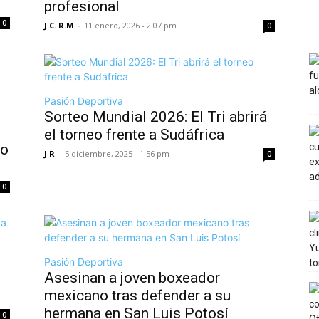
profesional
0
J.C. R.M
-
11 enero, 2026 - 2:07 pm
0
Pasión Deportiva
Sorteo Mundial 2026: El Tri abrirá
el torneo frente a Sudáfrica
ro
J R
-
5 diciembre, 2025 - 1:56 pm
0
0
Pasión Deportiva
Asesinan a joven boxeador
mexicano tras defender a su
hermana en San Luis Potosí
0