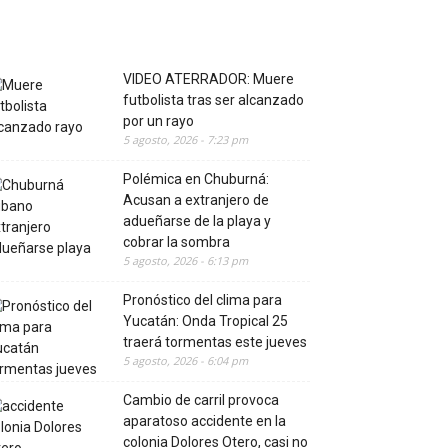
VIDEO ATERRADOR: Muere
futbolista tras ser alcanzado
por un rayo
5 agosto, 2026 - 7:23 pm
Polémica en Chuburná:
Acusan a extranjero de
adueñarse de la playa y
cobrar la sombra
5 agosto, 2026 - 6:13 pm
Pronóstico del clima para
Yucatán: Onda Tropical 25
traerá tormentas este jueves
5 agosto, 2026 - 6:04 pm
Cambio de carril provoca
aparatoso accidente en la
colonia Dolores Otero, casi no