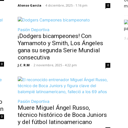
Alonso García
-
4 diciembre, 2025 - 1:16 pm
0
Pasión Deportiva
¡Dodgers bicampeones! Con
5 
Yamamoto y Smith, Los Ángeles
gana su segunda Serie Mundial
consecutiva
0
J.C. R.M
-
2 noviembre, 2025 - 4:22 pm
0
o
Pasión Deportiva
Muere Miguel Ángel Russo,
án
técnico histórico de Boca Juniors
0
y del fútbol latinoamericano