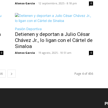
Alonso García
-
12 septiembre, 2025 - 8:18 pm
0
Pasión Deportiva
a
Detienen y deportan a Julio César
Chávez Jr., lo ligan con el Cártel de
Sinaloa
Alonso García
-
19 agosto, 2025 - 10:51 am
0
0
56
Page 4 of 456
P