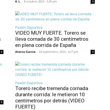
K. L.
-
8 octubre, 2025 - 5:29 pm
0
Pasión Deportiva
VIDEO MUY FUERTE. Torero se
s
lleva cornada de 30 centímetros
en plena corrida de España
Alonso García
-
24 septiembre, 2025 - 6:27 pm
0
0
Pasión Deportiva
Torero recibe tremenda cornada
durante corrida: le metieron 10
centímetros por detrás (VIDEO
0
FUERTE)