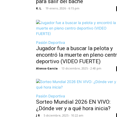
para salir del bache
K. L.
-
19 enero, 2026 - 6:15 pm
Pasión Deportiva
Jugador fue a buscar la pelota y
encontró la muerte en pleno cent
deportivo (VIDEO FUERTE)
Alonso García
-
13 diciembre, 2025 - 2:40 pm
Pasión Deportiva
Sorteo Mundial 2026 EN VIVO:
¿Dónde ver y a qué hora inicia?
J R
-
5 diciembre, 2025 - 10:22 am