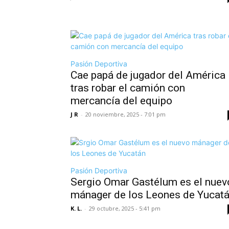
Pasión Deportiva
Cae papá de jugador del América
tras robar el camión con
mercancía del equipo
J R
-
20 noviembre, 2025 - 7:01 pm
Pasión Deportiva
Sergio Omar Gastélum es el nuev
mánager de los Leones de Yucat
K. L.
-
29 octubre, 2025 - 5:41 pm