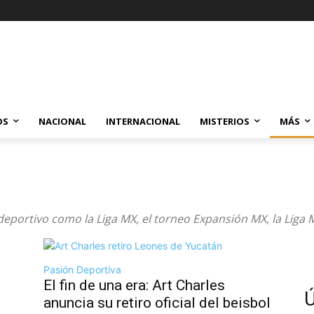
OS
NACIONAL
INTERNACIONAL
MISTERIOS
MÁS
eportivo como la Liga MX, el torneo Expansión MX, la Liga 
Pasión Deportiva
El fin de una era: Art Charles
Ú
anuncia su retiro oficial del beisbol