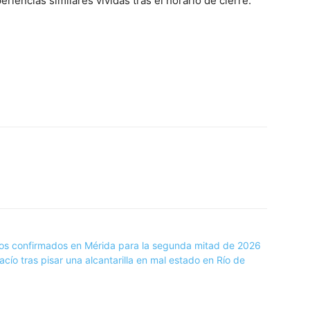
iencias similares vividas tras el horario de cierre.
tos confirmados en Mérida para la segunda mitad de 2026
ío tras pisar una alcantarilla en mal estado en Río de