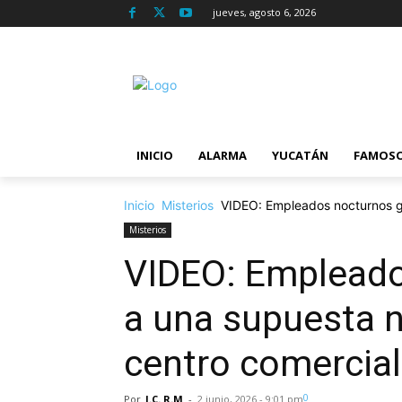
jueves, agosto 6, 2026
INICIO
ALARMA
YUCATÁN
FAMOS
Inicio
Misterios
VIDEO: Empleados nocturnos g
Misterios
VIDEO: Empleado
a una supuesta 
centro comercial
0
Por
J.C. R.M
-
2 junio, 2026 - 9:01 pm