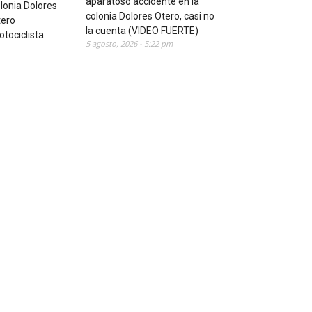
aparatoso accidente en la
colonia Dolores Otero, casi no
la cuenta (VIDEO FUERTE)
5 agosto, 2026 - 5:22 pm