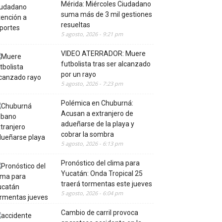
Mérida: Miércoles Ciudadano
suma más de 3 mil gestiones
resueltas
5 agosto, 2026 - 9:21 pm
VIDEO ATERRADOR: Muere
futbolista tras ser alcanzado
por un rayo
5 agosto, 2026 - 7:23 pm
Polémica en Chuburná:
Acusan a extranjero de
adueñarse de la playa y
cobrar la sombra
5 agosto, 2026 - 6:13 pm
Pronóstico del clima para
Yucatán: Onda Tropical 25
traerá tormentas este jueves
5 agosto, 2026 - 6:04 pm
Cambio de carril provoca